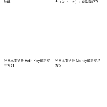
地氈
犬（はりこ犬）」造型陶瓷存錢
筒
🎌日本直送🎌 Hello Kitty最新家
🎌日本直送🎌 Melody最新家品
品系列
系列