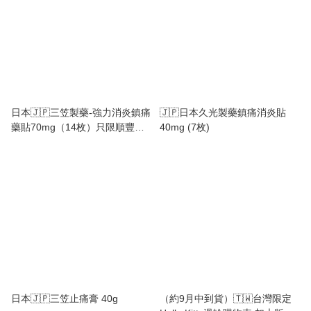
日本🇯🇵三笠製藥-強力消炎鎮痛
🇯🇵日本久光製藥鎮痛消炎貼
藥貼70mg（14枚）只限順豐到
40mg (7枚)
付，不設自取
日本🇯🇵三笠止痛膏 40g
（約9月中到貨）🇹🇼台灣限定