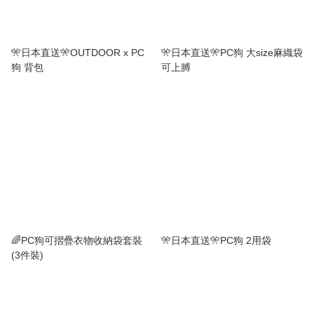
🎌日本直送🎌OUTDOOR x PC
🎌日本直送🎌PC狗 大size麻織袋
狗 背包
可上膊
🌈PC狗可摺疊衣物收納袋套裝
🎌日本直送🎌PC狗 2用袋
(3件裝)