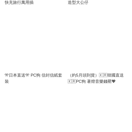
快充旅行萬用插
造型大公仔
🎌日本直送🎌 PC狗 信封信紙套
（約5月頭到貨）🇰🇷韓國直送
裝
🇰🇷PC狗 著燈音樂錢罌💖