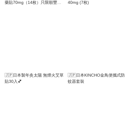
藥貼70mg（14枚）只限順豐到
40mg (7枚)
付，不設自取
🇯🇵日本製年灸太陽 無煙火艾草
🇯🇵日本KINCHO金鳥便攜式防
貼30入💕
蚊器套裝