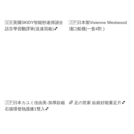
🇬🇧英國SKIDY智能秒速掃讀全
🇯🇵日本製Vivienne Westwood
語言學習翻譯筆(送速寫板)💕
淺口船襪(一套4對 )
🇯🇵日本カユミ佳由美-加厚款磁
🌈 足の世家 鈦鎂好能量足片💕
石循環發熱護膝1雙入💕