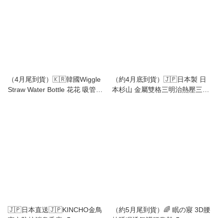
（4月尾到貨）🇰🇷韓國Wiggle
（約4月底到貨）🇯🇵日本製 日
Straw Water Bottle 花花 吸管式
本杉山 金屬雙格三明治熱壓三文
冷水壺💕
治機💕
🇯🇵日本直送🇯🇵KINCHO金鳥
（約5月尾到貨）🌈 眠の寢 3D腰