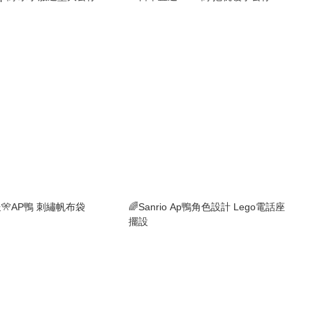
🎌AP鴨 刺繡帆布袋
🌈Sanrio Ap鴨角色設計 Lego電話座
擺設