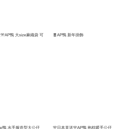
🎌AP鴨 大size麻織袋 可
🧧AP鴨 新年掛飾
io Ap鴨 水手服造型大公仔
🎌日本直送🎌AP鴨 抱枕暖手公仔