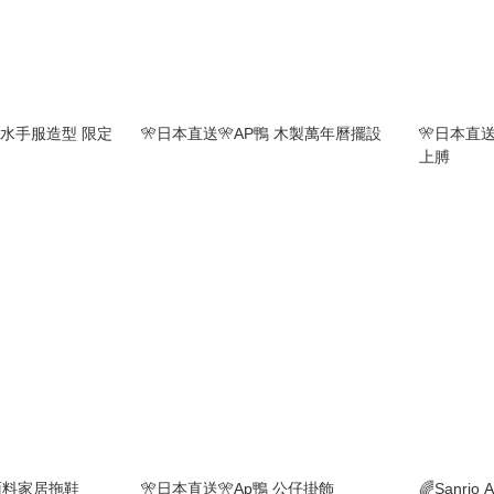
鴨 水手服造型 限定
🎌日本直送🎌AP鴨 木製萬年曆擺設
🎌日本直送
上膊
適面料家居拖鞋
🎌日本直送🎌Ap鴨 公仔掛飾
🌈Sanr