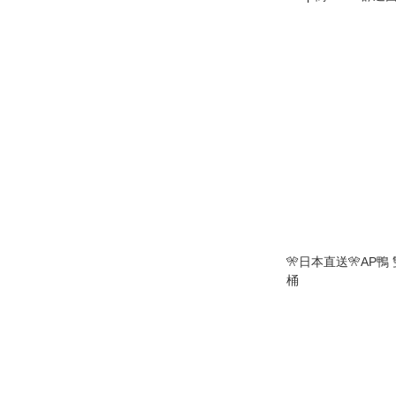
🎌日本直送🎌AP鴨
桶