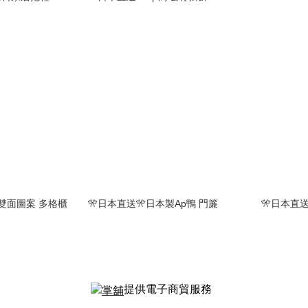
 雙面圖案 多格櫃
🎌日本直送🎌日本製Ap鴨 門簾
🎌日本直送
提供電子商貿服務