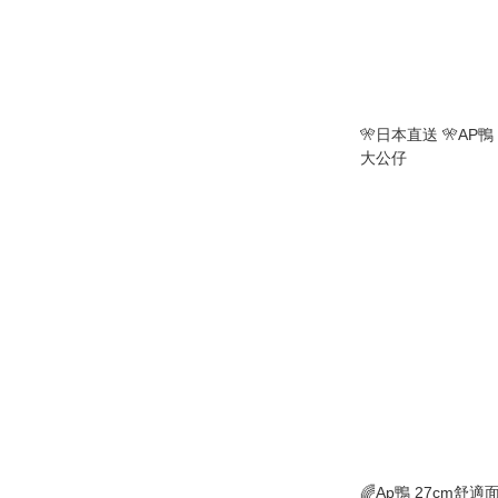
🎌日本直送 🎌AP
大公仔
🌈Ap鴨 27cm舒