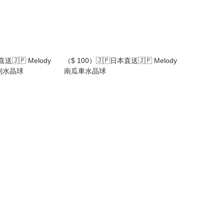
送🇯🇵 Melody
（$ 100）🇯🇵日本直送🇯🇵 Melody
a系列水晶球
南瓜車水晶球