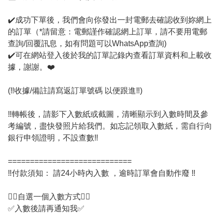
✔️成功下單後，我們會向你發出一封電郵去確認收到妳網上
的訂單（*請留意：電郵謹作確認網上訂單，請不要用電郵
查詢/回覆訊息，如有問題可以WhatsApp查詢)

✔️可在網站登入後於我的訂單記錄內查看訂單資料和上載收
據，謝謝。❤️

(‼️收據/備註請寫返訂單號碼 以便跟進‼️)

‼️轉帳後，請影下入數紙或截圖，清晰顯示到入數時間及參
考編號，盡快發照片給我們。如忘記領取入數紙，需自行向
銀行申領證明，不設查數‼️

============================

‼️付款須知： 請24小時內入數 ，逾時訂單會自動作廢 ‼️

👇🏻自選一個入數方式👇🏻

✅入數後請再通知我✅
