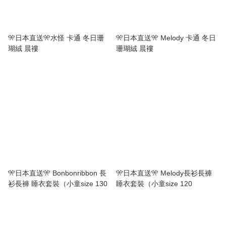
🎌日本直送🎌水怪 卡通 冬日珊
🎌日本直送🎌 Melody 卡通 冬日
瑚絨 晨褸
珊瑚絨 晨褸
🎌日本直送🎌 Bonbonribbon 長
🎌日本直送🎌 Melody長衫長褲
衫長褲 睡衣套裝（小童size 130
睡衣套裝（小童size 120