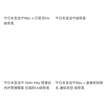
🎌日本直送🎌Wpc x 叮噹 防Uv
🎌日本直送🎌縮骨遮
縮骨遮
🎌日本直送🎌 Hello Kitty 限量款
🎌日本直送🎌Wpc x 薯條杯杯聯
內外雙層圖案 抗風防Uv縮骨遮
名 趣味造型 縮骨遮