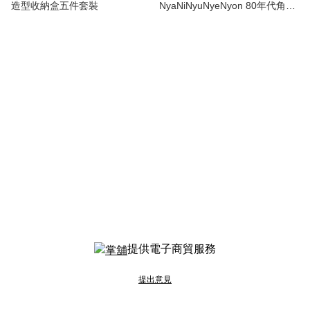
造型收納盒五件套裝
NyaNiNyuNyeNyon 80年代角色
設計系列多用途萬用袋
提供電子商貿服務
提出意見