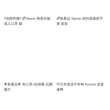
‼️清貨特價‼️ 🌈Sanrio 角落生物
🌈新產品 Sanrio 掛扣袋連搓手
成人口罩 😷
液 套裝
🌟新產品🌟 布口罩+抗病毒 抗菌
🎌日本直送🎌布甸 Kuromi 皮套
濾片
連樽