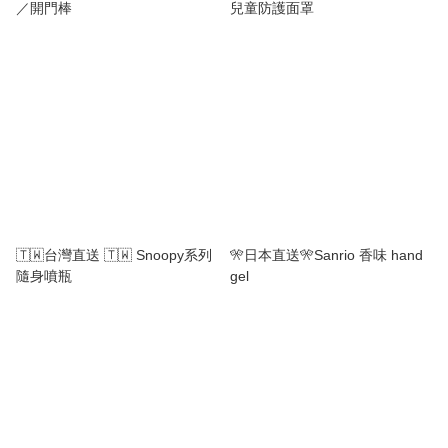
／開門棒
兒童防護面罩
🇹🇼台灣直送 🇹🇼 Snoopy系列
🎌日本直送🎌Sanrio 香味 hand
隨身噴瓶
gel