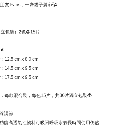
友 Fans，一齊親子裝👍🥰

獨立包裝）2色各15片



12.5 cm x 8.0 cm

14.5 cm x 9.5 cm

17.5 cm x 9.5 cm

別，每款混合裝，每色15片，共30片獨立包裝🌟

線調節

功能高透氣性物料可吸附呼吸水氣長時間使用仍然