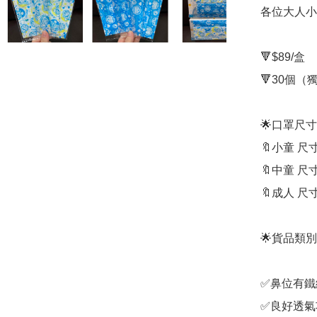
各位大人小朋
🔻$89/盒

🔻30個（
🌟口罩尺寸
🔖小童 尺寸 : 
🔖中童 尺寸 : 
🔖成人 尺寸 : 
🌟貨品類
✅鼻位有鐵
✅良好透氣