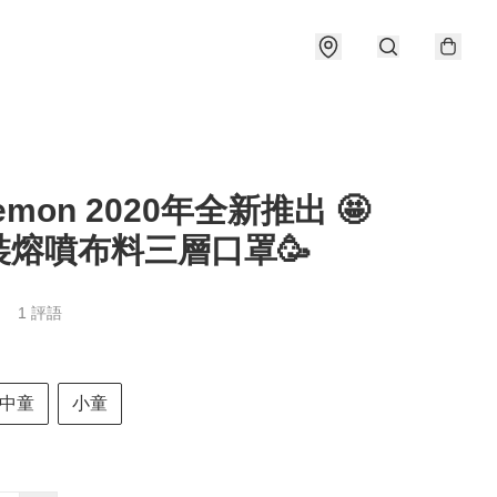
emon 2020年全新推出 🤩
裝熔噴布料三層口罩🥳
1 評語
中童
小童