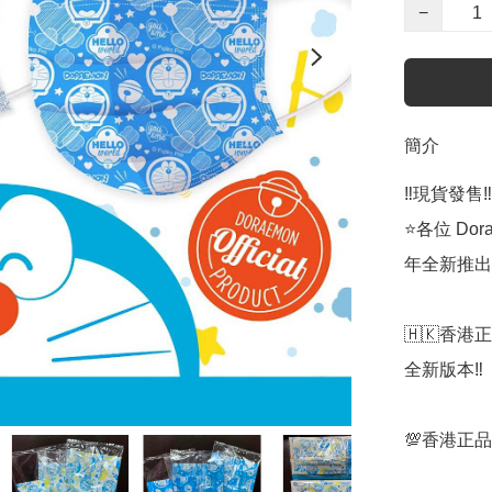
−
簡介
‼️現貨發售‼️

⭐️各位 Dor
年全新推出 
🇭🇰香港
全新版本‼️

💯香港正品正