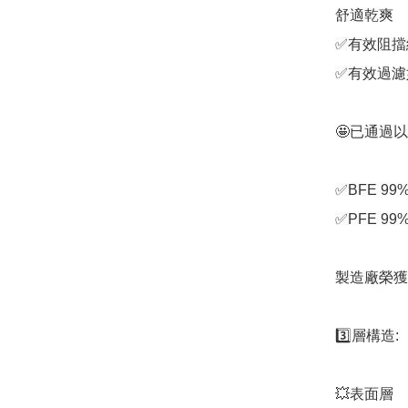
舒適乾爽

✅有效阻擋
✅有效過濾
🤩已通過以
✅BFE 99%
✅PFE 99%
製造廠榮獲 I
3️⃣層構造:

💥表面層
