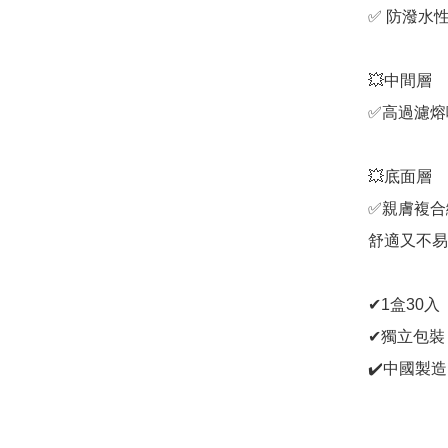
✅ 防潑水
💥中間層

✅高過濾熔
💥底面層

✅親膚複合
舒適又不易
✔1盒30入

✔獨立包裝
