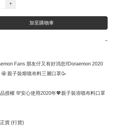
+
加至購物車
−
aemon Fans 朋友仔‍‍又有好消息‼️Doraemon 2020
🤩 親子裝熔噴布料三層口罩🥳

正品授權 💯安心使用2020年💖親子裝‍‍‍溶噴布料口罩
貨 (行貨)
