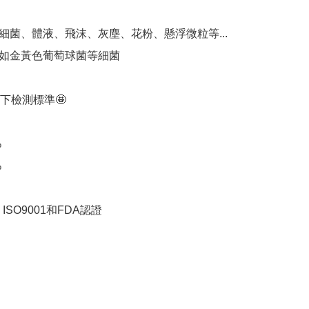
細菌、體液、飛沫、灰塵、花粉、懸浮微粒等...

如金黃色葡萄球菌等細菌

下檢測標準🤩





SO9001和FDA認證
