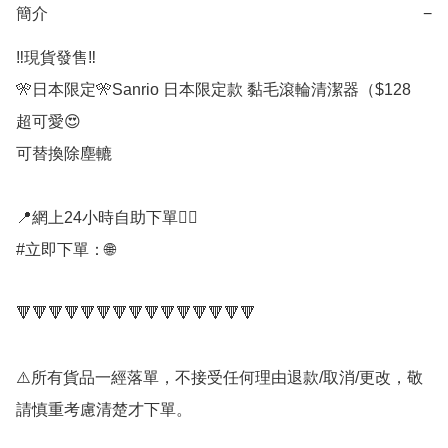
簡介
−
‼️現貨發售‼️

🎌日本限定🎌Sanrio 日本限定款 黏毛滾輪清潔器（$128

超可愛😍

可替換除塵轆

📍網上24小時自助下單👍🏻

#立即下單：🌐

🔻🔻🔻🔻🔻🔻🔻🔻🔻🔻🔻🔻🔻🔻🔻

⚠️所有貨品一經落單，不接受任何理由退款/取消/更改，敬
請慎重考慮清楚才下單。
