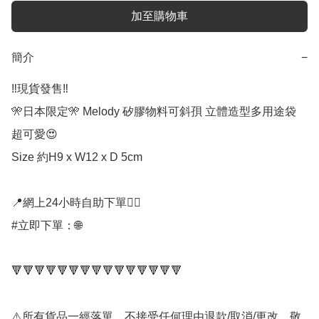
加至購物車
簡介
−
‼️現貨發售‼️

🎌日本限定🎌 Melody 矽膠物料可斜孭 立體造型多用途袋

超可愛😍

Size 約H9 x W12 x D 5cm

📍網上24小時自助下單👍🏻

#立即下單：🌐

🔻🔻🔻🔻🔻🔻🔻🔻🔻🔻🔻🔻🔻🔻🔻

⚠️所有貨品一經落單，不接受任何理由退款/取消/更改，敬