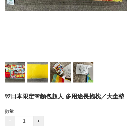
🎌日本限定🎌麵包超人 多用途長抱枕／大坐墊
數量
−
+