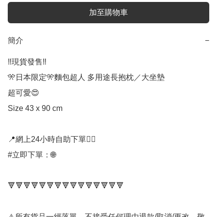
加至購物車
簡介
−
‼️現貨發售‼️

🎌日本限定🎌麵包超人 多用途長抱枕／大坐墊

超可愛😍

Size 43 x 90 cm

📍網上24小時自助下單👍🏻

#立即下單：🌐

🔻🔻🔻🔻🔻🔻🔻🔻🔻🔻🔻🔻🔻🔻🔻

⚠️所有貨品一經落單，不接受任何理由退款/取消/更改，敬