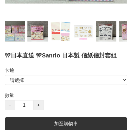
🎌日本直送 🎌Sanrio 日本製 信紙信封套組
卡通
數量
−
+
加至購物車