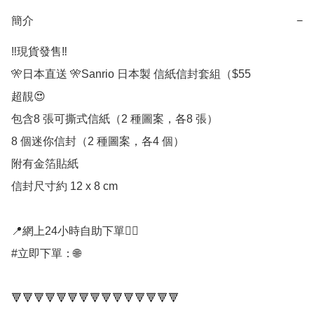
簡介
−
‼️現貨發售‼️

🎌日本直送 🎌Sanrio 日本製 信紙信封套組（$55

超靚😍

包含8 張可撕式信紙（2 種圖案，各8 張）

8 個迷你信封（2 種圖案，各4 個）

附有金箔貼紙

信封尺寸約 12 x 8 cm

📍網上24小時自助下單👍🏻

#立即下單：🌐

🔻🔻🔻🔻🔻🔻🔻🔻🔻🔻🔻🔻🔻🔻🔻
