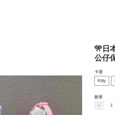
🎌日本
公仔
卡通
Kitty
數量
−