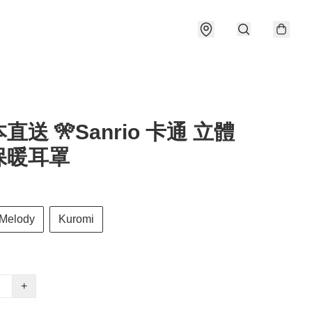
直送 🎌Sanrio 卡通 立體
保暖耳罩
Melody
Kuromi
+