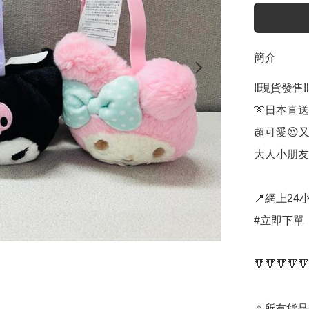
簡介
‼️現貨發售‼️

🎌日本直送 
超可愛😍又舒
大人小朋友
📍網上24小
#立即下單：
🔻🔻🔻🔻🔻
⚠️所有貨