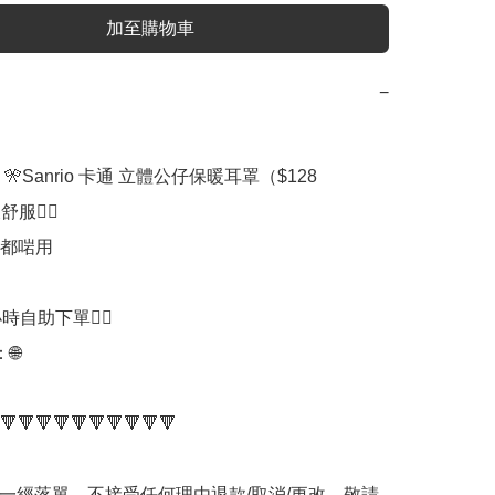
加至購物車
−
🎌Sanrio 卡通 立體公仔保暖耳罩（$128

服👍🏻

都啱用

時自助下單👍🏻



🔻🔻🔻🔻🔻🔻🔻🔻🔻🔻

品一經落單，不接受任何理由退款/取消/更改，敬請