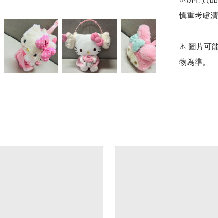
慎重考慮清
⚠️ 圖片
物為準。