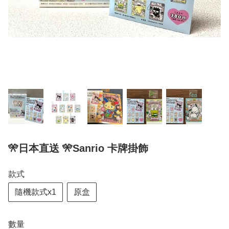
🎌日本直送 🎌Sanrio 卡牌掛飾
款式
隨機款式x1
原盒
數量