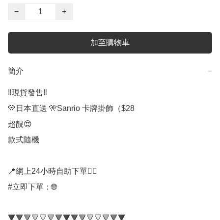
−
+
加至購物車
簡介
−
‼️現貨發售‼️

🎌日本直送 🎌Sanrio 卡牌掛飾（$28

超靚😍

款式隨機

📍網上24小時自助下單👍🏻

#立即下單：🌐

🔻🔻🔻🔻🔻🔻🔻🔻🔻🔻🔻🔻🔻🔻🔻
