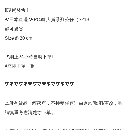
‼️現貨發售‼️

🎌日本直送 🎌PC狗 大賞系列公仔（$218

超可愛😍

Size 約20 cm

📍網上24小時自助下單👍🏻

#立即下單：🌐

🔻🔻🔻🔻🔻🔻🔻🔻🔻🔻🔻🔻🔻🔻🔻

⚠️所有貨品一經落單，不接受任何理由退款/取消/更改，敬
請慎重考慮清楚才下單。
