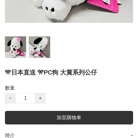
🎌日本直送 🎌PC狗 大賞系列公仔
數量
−
+
加至購物車
簡介
−