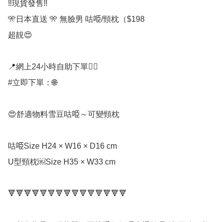
‼️現貨發售‼️

🎌日本直送 🎌 無臉男 咕𠱸/頸枕（$198

超靚😍

📍網上24小時自助下單👍🏻

#立即下單：🌐

😍舒適物料雪豆咕𠱸～可變頸枕

咕𠱸Size H24 × W16 × D16 cm

U型頸枕￼Size H35 × W33 cm

🔻🔻🔻🔻🔻🔻🔻🔻🔻🔻🔻🔻🔻🔻🔻
