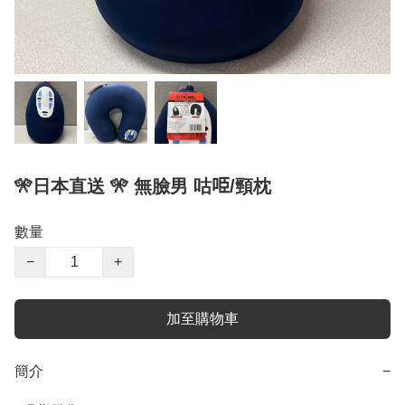
🎌日本直送 🎌 無臉男 咕𠱸/頸枕
數量
−
+
加至購物車
簡介
−