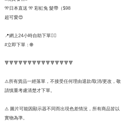
🎌日本直送 🎌 彩虹兔 髮帶（$98

超可愛😍

📍網上24小時自助下單👍🏻

#立即下單：🌐

🔻🔻🔻🔻🔻🔻🔻🔻🔻🔻🔻🔻🔻🔻🔻

⚠️所有貨品一經落單，不接受任何理由退款/取消/更改，敬
請慎重考慮清楚才下單。

⚠️ 圖片可能因顯示器不同而出現色差情況，所有商品皆以