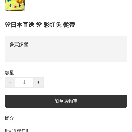
🎌日本直送 🎌 彩虹兔 髮帶
多買多慳
數量
−
+
加至購物車
簡介
−
‼️現貨發售‼️
