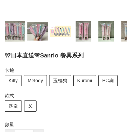
🎌日本直送🎌Sanrio 餐具系列
卡通
Kitty
Melody
玉桂狗
Kuromi
PC狗
款式
匙羹
叉
數量