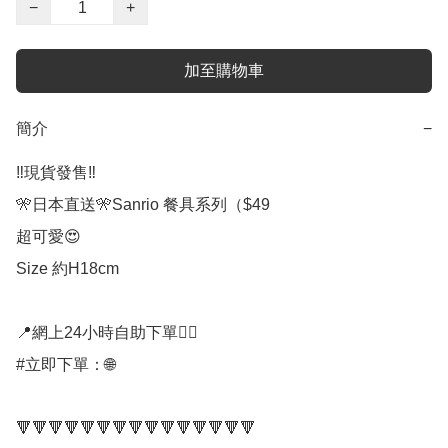
−
+
加至購物車
簡介
−
‼️現貨發售‼️

🎌日本直送🎌Sanrio 餐具系列（$49

超可愛😍

Size 約H18cm

📍網上24小時自助下單👍🏻

#立即下單：🌐

🔻🔻🔻🔻🔻🔻🔻🔻🔻🔻🔻🔻🔻🔻🔻
