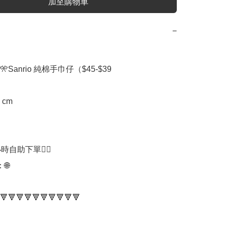
加至購物車
−
Sanrio 純棉手巾仔（$45-$39

 cm

時自助下單👍🏻



🔻🔻🔻🔻🔻🔻🔻🔻🔻🔻
