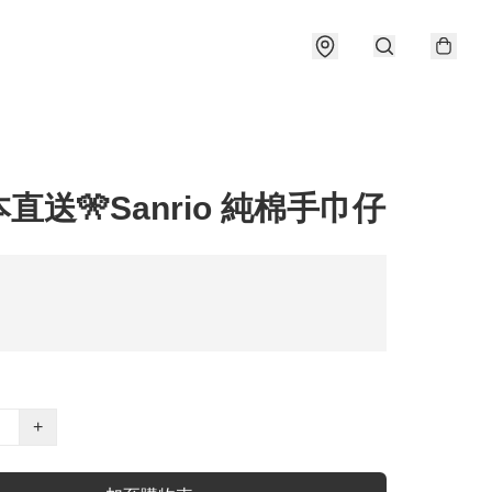
本直送🎌Sanrio 純棉手巾仔
+