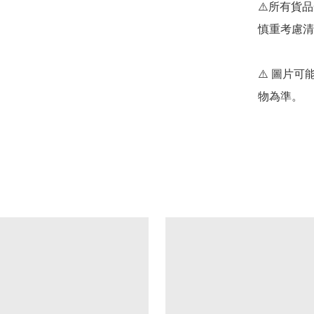
⚠️所有貨
慎重考慮清
⚠️ 圖片
物為準。