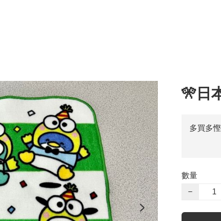
🎌日
多買多慳
數量
−