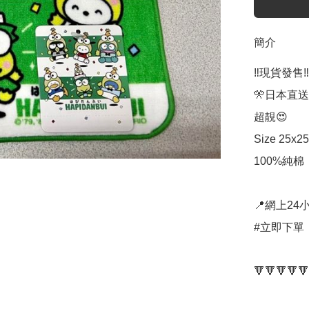
簡介
‼️現貨發售‼️

🎌日本直送
超靚😍

Size 25x25
100%純棉

📍網上24小
#立即下單：
🔻🔻🔻🔻🔻