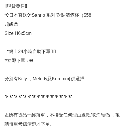
‼️現貨發售‼️

🎌日本直送🎌Sanrio 系列 對裝清酒杯（$58

超靚😍

Size H6x5cm

📍網上24小時自助下單👍🏻

#立即下單：🌐

分別有Kitty ，Melody及Kuromi可供選擇

🔻🔻🔻🔻🔻🔻🔻🔻🔻🔻🔻🔻🔻🔻🔻

⚠️所有貨品一經落單，不接受任何理由退款/取消/更改，敬
請慎重考慮清楚才下單。
