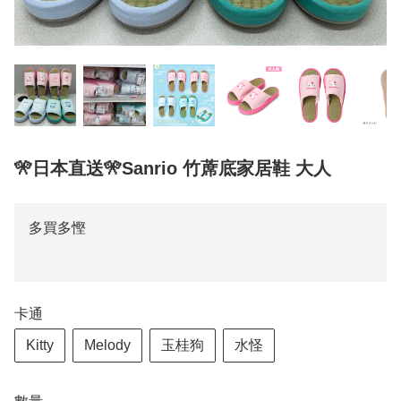
🎌日本直送🎌Sanrio 竹蓆底家居鞋 大人
多買多慳
卡通
Kitty
Melody
玉桂狗
水怪