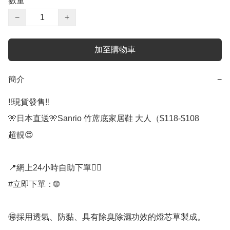
數量
−
+
加至購物車
簡介
−
‼️現貨發售‼️

🎌日本直送🎌Sanrio 竹蓆底家居鞋 大人（$118-$108

超靚😍

📍網上24小時自助下單👍🏻

#立即下單：🌐

🉐採用透氣、防黏、具有除臭除濕功效的燈芯草製成。
