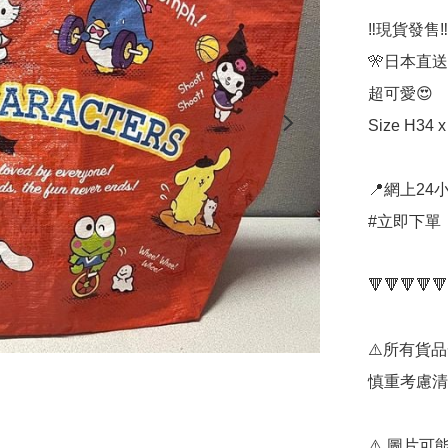
‼️現貨發售‼️ 
🎌日本直送
超可愛😍

Size H34 x
📍網上24小
#立即下單：
🔻🔻🔻🔻🔻
⚠️所有貨
慎重考慮清
⚠️ 圖片