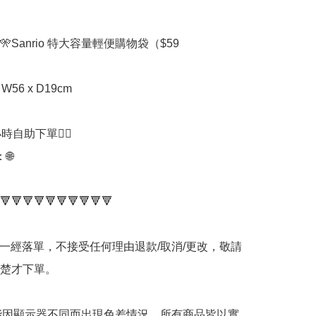


🎌Sanrio 特大容量輕便購物袋（$59

 W56 x D19cm

時自助下單👍🏻



🔻🔻🔻🔻🔻🔻🔻🔻🔻🔻

品一經落單，不接受任何理由退款/取消/更改，敬請
楚才下單。

可能因顯示器不同而出現色差情況，所有商品皆以實