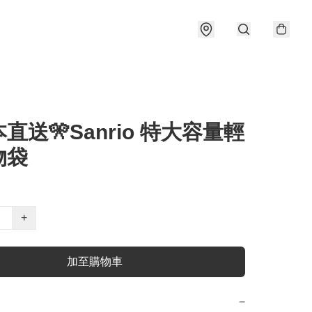
本直送🎌Sanrio 特大容量輕
物袋
+
加至購物車
−