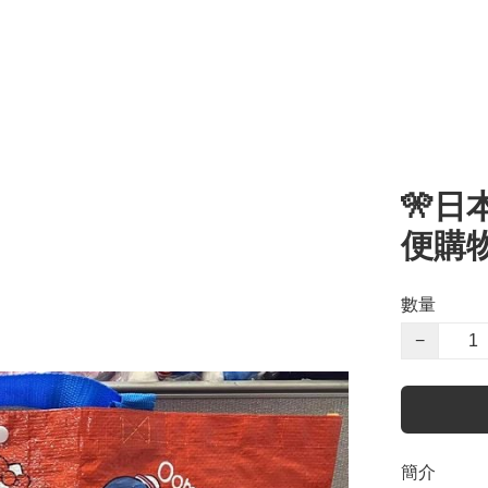
🎌日
便購
數量
−
簡介