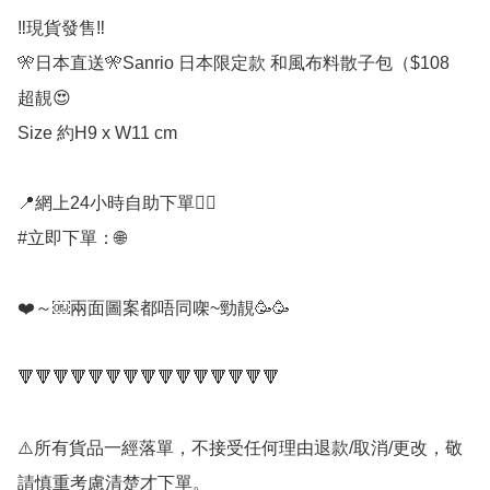
‼️現貨發售‼️

🎌日本直送🎌Sanrio 日本限定款 和風布料散子包（$108

超靚😍

Size 約H9 x W11 cm

📍網上24小時自助下單👍🏻

#立即下單：🌐

❤️～￼兩面圖案都唔同㗎~勁靚🥳🥳

🔻🔻🔻🔻🔻🔻🔻🔻🔻🔻🔻🔻🔻🔻🔻

⚠️所有貨品一經落單，不接受任何理由退款/取消/更改，敬
請慎重考慮清楚才下單。
