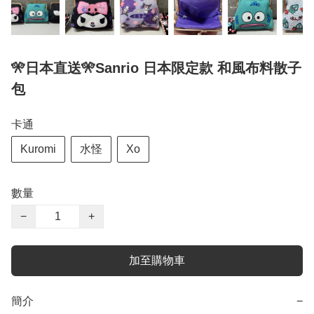
🎌日本直送🎌Sanrio 日本限定款 和風布料散子
包
卡通
Kuromi
水怪
Xo
數量
−
+
加至購物車
簡介
−