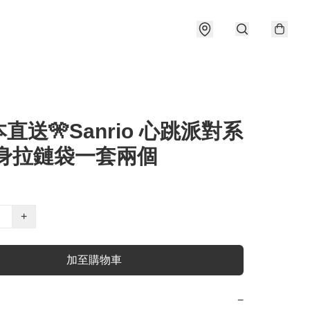
本直送🎌Sanrio 心跳派對系
扁身拉鏈袋一套兩個
+
加至購物車
−