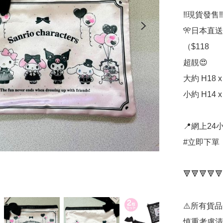
‼️現貨發售‼️

🎌日本直送
（$118

超靚😍

大約 H18 x 
小約 H14 x 
📍網上24小
#立即下單：
🔻🔻🔻🔻🔻
⚠️所有貨
慎重考慮清