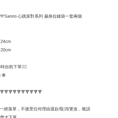
🎌Sanrio 心跳派對系列 扁身拉鏈袋一套兩個
24cm

20cm

時自助下單👍🏻



🔻🔻🔻🔻🔻🔻🔻🔻🔻🔻

品一經落單，不接受任何理由退款/取消/更改，敬請
楚才下單。
