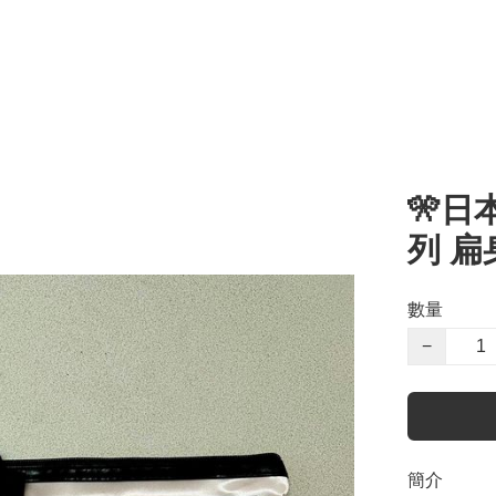
🎌日
列 
數量
−
簡介