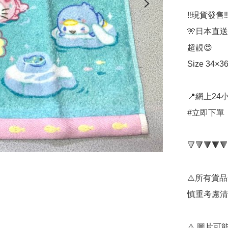
‼️現貨發售‼️

🎌日本直送
超靚😍

Size 34×36
📍網上24小
#立即下單：
🔻🔻🔻🔻🔻
⚠️所有貨
慎重考慮清
⚠️ 圖片