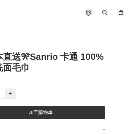
直送🎌Sanrio 卡通 100%
洗面毛巾
+
加至購物車
−