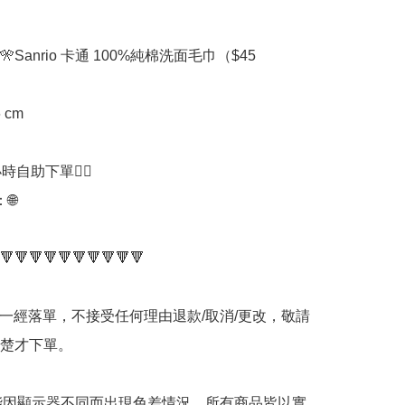
Sanrio 卡通 100%純棉洗面毛巾（$45

 cm

時自助下單👍🏻



🔻🔻🔻🔻🔻🔻🔻🔻🔻🔻

品一經落單，不接受任何理由退款/取消/更改，敬請
楚才下單。

可能因顯示器不同而出現色差情況，所有商品皆以實