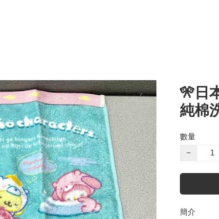
🎌日本
純棉
數量
−
簡介