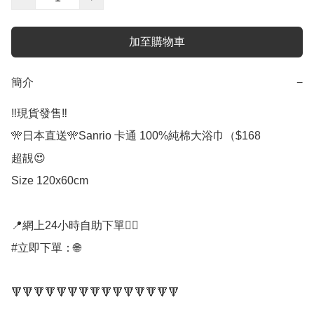
加至購物車
簡介
−
‼️現貨發售‼️

🎌日本直送🎌Sanrio 卡通 100%純棉大浴巾（$168

超靚😍

Size 120x60cm

📍網上24小時自助下單👍🏻

#立即下單：🌐

🔻🔻🔻🔻🔻🔻🔻🔻🔻🔻🔻🔻🔻🔻🔻
