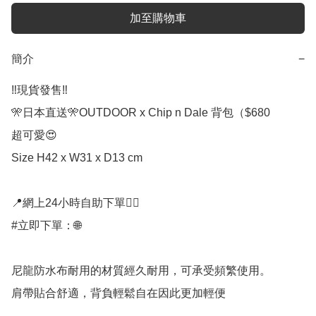
加至購物車
簡介
−
‼️現貨發售‼️

🎌日本直送🎌OUTDOOR x Chip n Dale 背包（$680

超可愛😍 

Size H42 x W31 x D13 cm

📍網上24小時自助下單👍🏻

#立即下單：🌐

尼龍防水布耐用的材質經久耐用，可承受頻繁使用。

肩帶貼合舒適，背負輕鬆自在因此更加輕便
