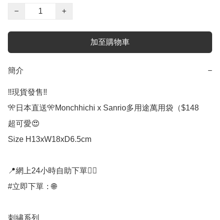
−
+
加至購物車
簡介
−
‼️現貨發售‼️

🎌日本直送🎌Monchhichi x Sanrio多用途萬用袋（$148

超可愛😍

Size H13xW18xD6.5cm

📍網上24小時自助下單👍🏻

#立即下單：🌐

刺繡系列
