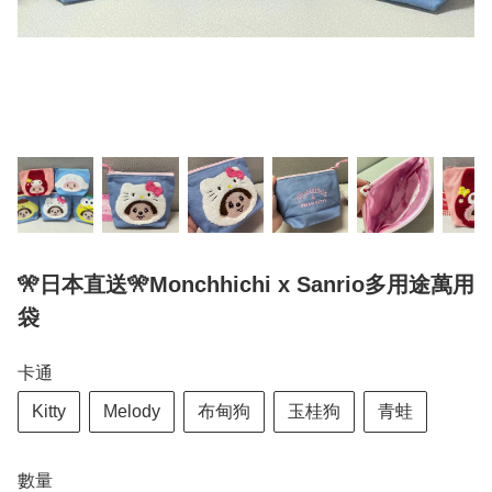
🎌日本直送🎌Monchhichi x Sanrio多用途萬用
袋
卡通
Kitty
Melody
布甸狗
玉桂狗
青蛙
數量