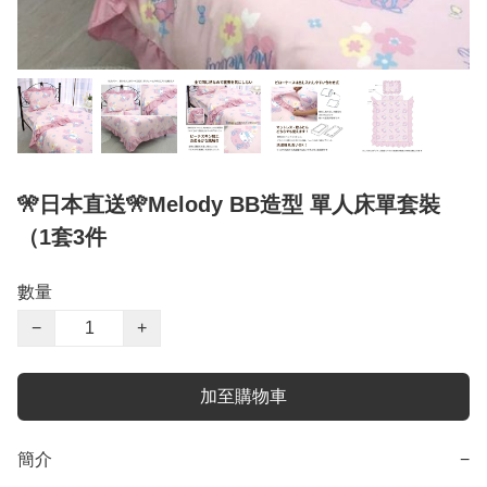
🎌日本直送🎌Melody BB造型 單人床單套裝
（1套3件
數量
−
+
加至購物車
簡介
−