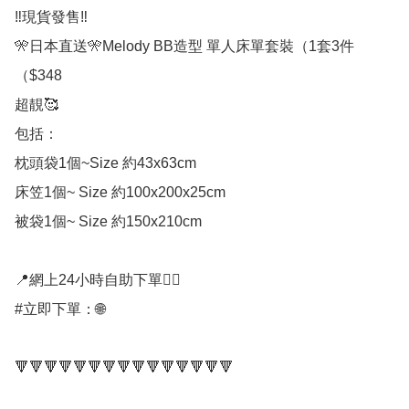
‼️現貨發售‼️

🎌日本直送🎌Melody BB造型 單人床單套裝（1套3件
（$348

超靚🥰

包括：

枕頭袋1個~Size 約43x63cm

床笠1個~ Size 約100x200x25cm

被袋1個~ Size 約150x210cm

📍網上24小時自助下單👍🏻

#立即下單：🌐

🔻🔻🔻🔻🔻🔻🔻🔻🔻🔻🔻🔻🔻🔻🔻
