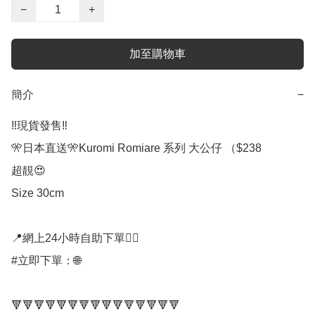
−
+
加至購物車
簡介
−
‼️現貨發售‼️

🎌日本直送🎌Kuromi Romiare 系列 大公仔 （$238

超靚😍

Size 30cm

📍網上24小時自助下單👍🏻

#立即下單：🌐

🔻🔻🔻🔻🔻🔻🔻🔻🔻🔻🔻🔻🔻🔻🔻
