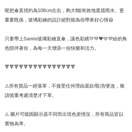
呢把傘直徑約為108cm左右，夠大❗能有效地遮擋雨水。更
重要既係，玻璃彩繪的設計絕對能為你帶來好心情😃

只要帶上Sanrio玻璃彩繪直傘，讓色彩繽💛💚🧡🩵💜紛的角
色陪伴著你，為每一天增添一份快樂和活力。

🔻🔻🔻🔻🔻🔻🔻🔻🔻🔻🔻🔻🔻🔻🔻

⚠️所有貨品一經落單，不接受任何理由退款/取消/更改，敬
請慎重考慮清楚才下單。

⚠️ 圖片可能因顯示器不同而出現色差情況，所有商品皆以
實物為準。