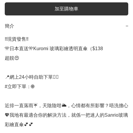
加至購物車
簡介
−
‼️現貨發售‼️

🎌日本直送🎌Kuromi 玻璃彩繪透明直傘（$138

超靚😍

📍網上24小時自助下單👍🏻

#立即下單：🌐

近排一直落雨☔，天陰陰咁🌥，心情都有所影響？唔洗擔心
💖我地有最適合你的解決方法，就係一把迷人的Sanrio玻璃
彩繪直傘💕💕
