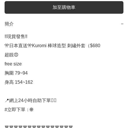
加至購物車
簡介
−
‼️現貨發售‼️

🎌日本直送🎌Kuromi 棒球造型 刺繡外套（$680

超靚😍 

free size

胸圍 79~94

身高 154~162

📍網上24小時自助下單👍🏻

#立即下單：🌐

🔻🔻🔻🔻🔻🔻🔻🔻🔻🔻🔻🔻🔻🔻🔻
