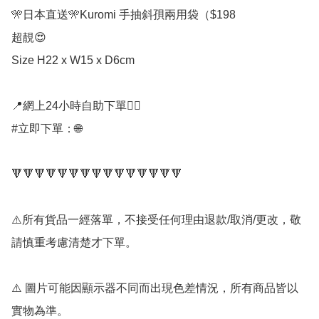
🎌日本直送🎌Kuromi 手抽斜孭兩用袋（$198

超靚😍

Size H22 x W15 x D6cm

📍網上24小時自助下單👍🏻

#立即下單：🌐

🔻🔻🔻🔻🔻🔻🔻🔻🔻🔻🔻🔻🔻🔻🔻

⚠️所有貨品一經落單，不接受任何理由退款/取消/更改，敬
請慎重考慮清楚才下單。

⚠️ 圖片可能因顯示器不同而出現色差情況，所有商品皆以
實物為準。