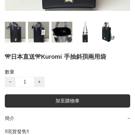
🎌日本直送🎌Kuromi 手抽斜孭兩用袋
數量
−
+
加至購物車
簡介
−
‼️現貨發售‼️
