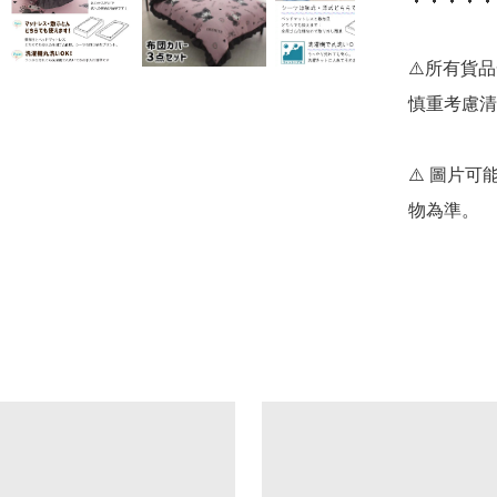
⚠️所有貨
慎重考慮清
⚠️ 圖片