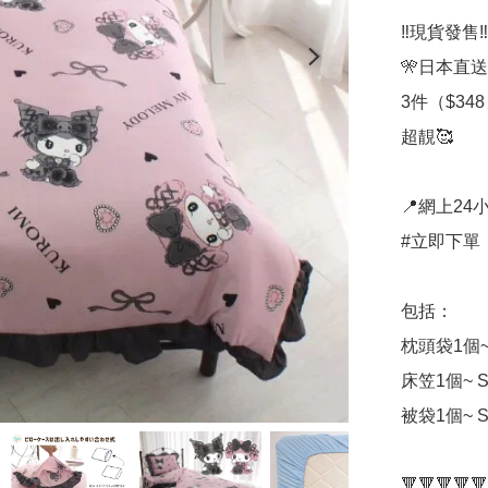
‼️現貨發售‼️

🎌日本直送
3件（$348

超靚🥰

📍網上24小
#立即下單：
包括：

枕頭袋1個~Si
床笠1個~ Si
被袋1個~ Si
🔻🔻🔻🔻🔻