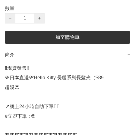
數量
−
+
加至購物車
簡介
−
‼️現貨發售‼️

🎌日本直送🎌Hello Kitty 長腿系列長髮夾（$89

超靚😍

📍網上24小時自助下單👍🏻

#立即下單：🌐
