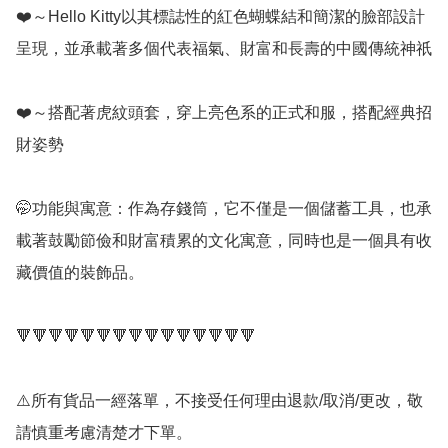
❤️～Hello Kitty以其標誌性的紅色蝴蝶結和簡潔的臉部設計
呈現，並承載著多個代表福氣、財富和長壽的中國傳統神祇

❤️～搭配著虎紋頭套，穿上亮色系的正式和服，搭配經典招
財姿勢

🤭功能與寓意：作為存錢筒，它不僅是一個儲蓄工具，也承
載著鼓勵節儉和財富積累的文化寓意，同時也是一個具有收
藏價值的裝飾品。 

🔻🔻🔻🔻🔻🔻🔻🔻🔻🔻🔻🔻🔻🔻🔻

⚠️所有貨品一經落單，不接受任何理由退款/取消/更改，敬
請慎重考慮清楚才下單。
