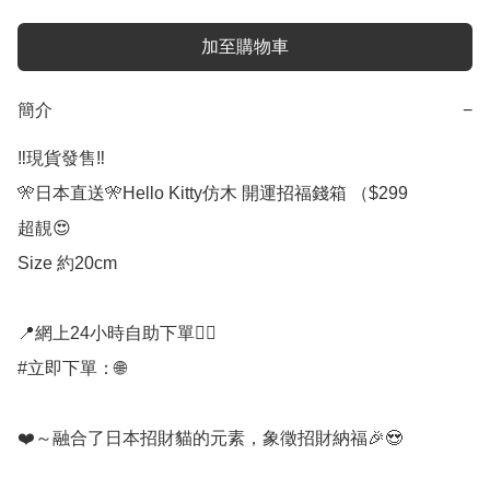
加至購物車
簡介
−
‼️現貨發售‼️

🎌日本直送🎌Hello Kitty仿木 開運招福錢箱 （$299

超靚😍

Size 約20cm

📍網上24小時自助下單👍🏻

#立即下單：🌐

❤️～融合了日本招財貓的元素，象徵招財納福🎉😍
