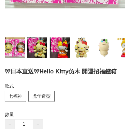
🎌日本直送🎌Hello Kitty仿木 開運招福錢箱
款式
七福神
虎年造型
數量
−
+