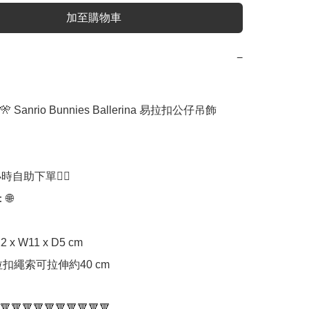
加至購物車
−
 Sanrio Bunnies Ballerina 易拉扣公仔吊飾

時自助下單👍🏻



 x W11 x D5 cm

扣繩索可拉伸約40 cm

🔻🔻🔻🔻🔻🔻🔻🔻🔻🔻
