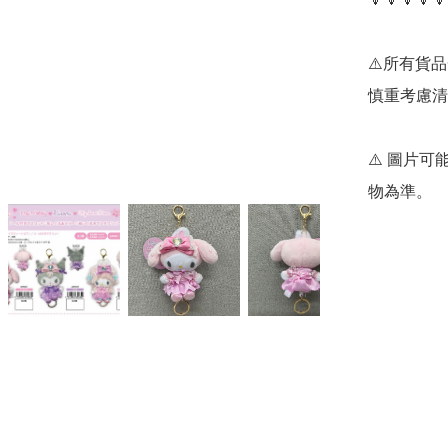
⚠️所有貨
慎重考慮清
⚠️ 圖片
物為準。