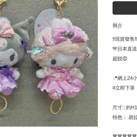
簡介
‼️現貨發售‼️

🎌日本直送🎌
超靚😍

📍網上24小
#立即下單：
尺寸 : 約H12
特色： 易拉
🔻🔻🔻🔻🔻