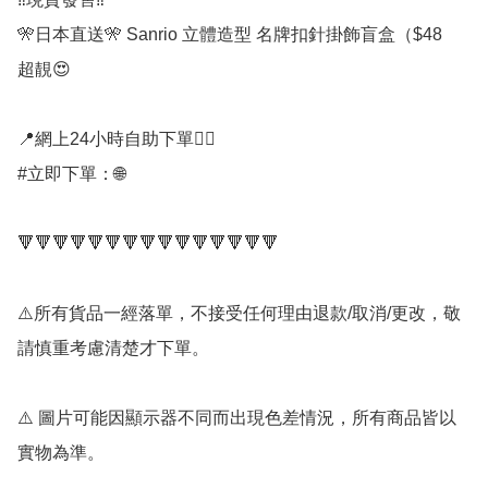
🎌日本直送🎌 Sanrio 立體造型 名牌扣針掛飾盲盒（$48

超靚😍

📍網上24小時自助下單👍🏻

#立即下單：🌐

🔻🔻🔻🔻🔻🔻🔻🔻🔻🔻🔻🔻🔻🔻🔻

⚠️所有貨品一經落單，不接受任何理由退款/取消/更改，敬
請慎重考慮清楚才下單。

⚠️ 圖片可能因顯示器不同而出現色差情況，所有商品皆以
實物為準。