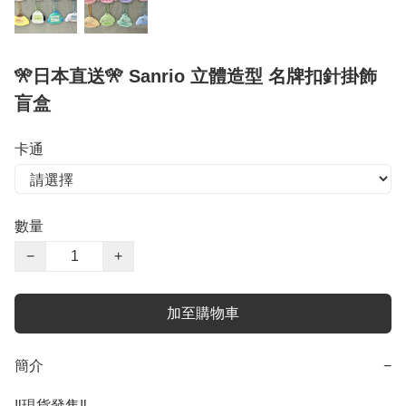
🎌日本直送🎌 Sanrio 立體造型 名牌扣針掛飾
盲盒
卡通
數量
−
+
加至購物車
簡介
−
‼️現貨發售‼️ 
