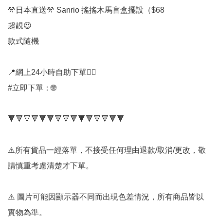
🎌日本直送🎌 Sanrio 搖搖木馬盲盒擺設（$68

超靚😍

款式隨機

📍網上24小時自助下單👍🏻

#立即下單：🌐

🔻🔻🔻🔻🔻🔻🔻🔻🔻🔻🔻🔻🔻🔻🔻

⚠️所有貨品一經落單，不接受任何理由退款/取消/更改，敬
請慎重考慮清楚才下單。

⚠️ 圖片可能因顯示器不同而出現色差情況，所有商品皆以
實物為準。