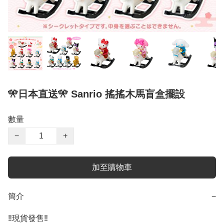
🎌日本直送🎌 Sanrio 搖搖木馬盲盒擺設
數量
−
+
加至購物車
簡介
−
‼️現貨發售‼️ 
