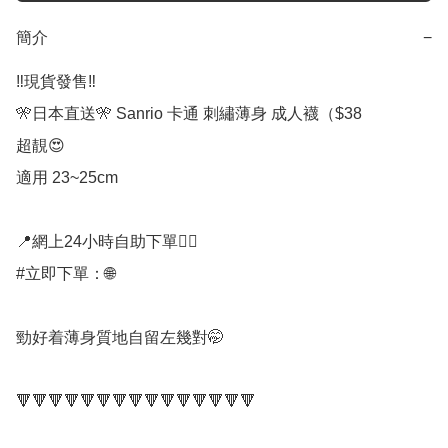
簡介
−
‼️現貨發售‼️

🎌日本直送🎌 Sanrio 卡通 刺繡薄身 成人襪（$38

超靚😍

適用 23~25cm

📍網上24小時自助下單👍🏻

#立即下單：🌐

勁好着薄身質地自留左幾對🤭

🔻🔻🔻🔻🔻🔻🔻🔻🔻🔻🔻🔻🔻🔻🔻
