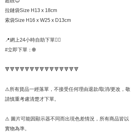
超靚😍

拉鏈袋Size H13 x 18cm 

索袋Size H16 x W25 x D13cm

📍網上24小時自助下單👍🏻

#立即下單：🌐

🔻🔻🔻🔻🔻🔻🔻🔻🔻🔻🔻🔻🔻🔻🔻

⚠️所有貨品一經落單，不接受任何理由退款/取消/更改，敬
請慎重考慮清楚才下單。

⚠️ 圖片可能因顯示器不同而出現色差情況，所有商品皆以
實物為準。