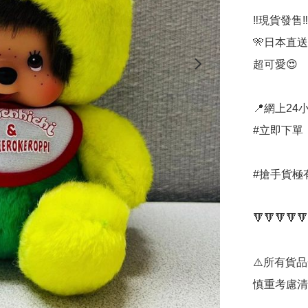
‼️現貨發售‼️

🎌日本直送🎌
超可愛😍

📍網上24小
#立即下單：
#搶手貨極有
🔻🔻🔻🔻🔻
⚠️所有貨
慎重考慮清