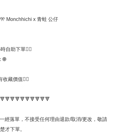
 Monchhichi x 青蛙 公仔

時自助下單👍🏻



收藏價值👍🏻

🔻🔻🔻🔻🔻🔻🔻🔻🔻🔻

品一經落單，不接受任何理由退款/取消/更改，敬請
楚才下單。
