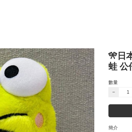
🎌日本
蛙 公
數量
−
簡介