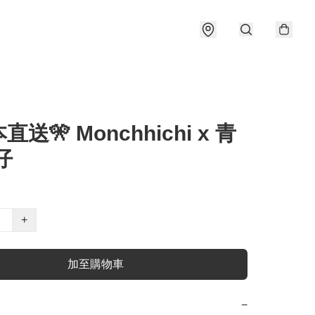
直送🎌 Monchhichi x 青
仔
+
加至購物車
−