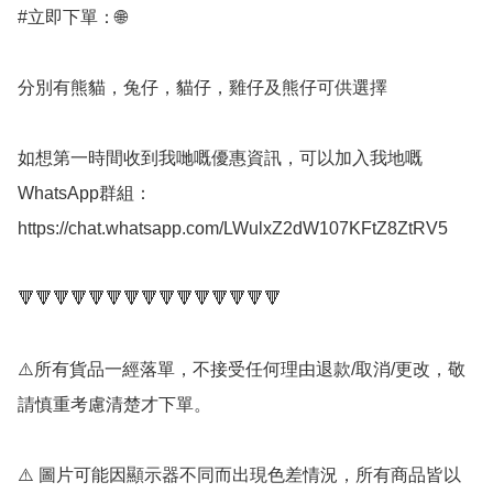
#立即下單：🌐

分別有熊貓，兔仔，貓仔，雞仔及熊仔可供選擇

如想第一時間收到我哋嘅優惠資訊，可以加入我地嘅
WhatsApp群組： 
https://chat.whatsapp.com/LWulxZ2dW107KFtZ8ZtRV5

🔻🔻🔻🔻🔻🔻🔻🔻🔻🔻🔻🔻🔻🔻🔻

⚠️所有貨品一經落單，不接受任何理由退款/取消/更改，敬
請慎重考慮清楚才下單。

⚠️ 圖片可能因顯示器不同而出現色差情況，所有商品皆以