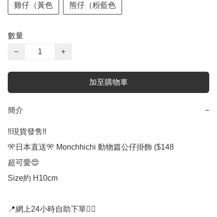
雞仔（黃色
熊仔（粉藍色
數量
−
+
加至購物車
簡介
−
‼️現貨發售‼️

🎌日本直送🎌 Monchhichi 動物篇公仔掛飾 ($148

超可愛😍

Size約 H10cm

📍網上24小時自助下單👍🏻
