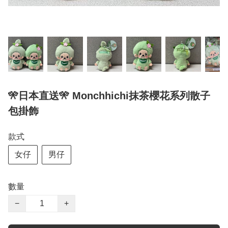
🎌日本直送🎌 Monchhichi抹茶櫻花系列散子
包掛飾
款式
女仔
男仔
數量
−
+