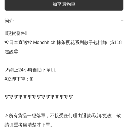
加至購物車
簡介
−
‼️現貨發售‼️

🎌日本直送🎌 Monchhichi抹茶櫻花系列散子包掛飾（$118

超靚😍

📍網上24小時自助下單👍🏻

#立即下單：🌐

🔻🔻🔻🔻🔻🔻🔻🔻🔻🔻🔻🔻🔻🔻🔻

⚠️所有貨品一經落單，不接受任何理由退款/取消/更改，敬
請慎重考慮清楚才下單。
