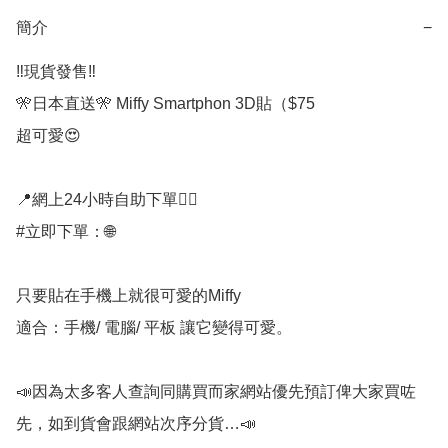
簡介
−
‼️現貨發售‼️

🎌日本直送🎌 Miffy Smartphon 3D貼（$75

超可愛😍

📍網上24小時自助下單👍🏻

#立即下單：🌐

只要貼在手機上就很可愛的Miffy

適合：手機/ 電腦/ 平板 讓它變得可愛。 

📣因為太多客人查詢同購買而家網站優先預訂俾大家買咗
先，如到貨會跟網站次序分貨…📣
