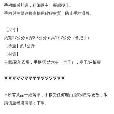
手柄觸感舒適，粗細適中，握感極佳。

手柄與主體連接處採用矽膠材質，防止手柄滑脫。 

【尺寸】

約寬27公分 x 深8.3公分 x 高17.7公分（含把手）

【承重】約1公斤

【材質】

主體/聚苯乙烯，手柄/天然木材（竹子），塞子/矽橡膠

🔻🔻🔻🔻🔻🔻🔻🔻🔻🔻🔻🔻🔻🔻🔻

⚠️所有貨品一經落單，不接受任何理由退款/取消/更改，敬
請慎重考慮清楚才下單。
