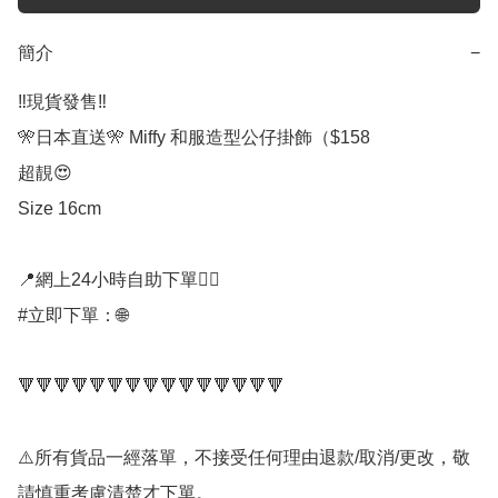
簡介
−
‼️現貨發售‼️

🎌日本直送🎌 Miffy 和服造型公仔掛飾（$158

超靚😍

Size 16cm

📍網上24小時自助下單👍🏻

#立即下單：🌐

🔻🔻🔻🔻🔻🔻🔻🔻🔻🔻🔻🔻🔻🔻🔻

⚠️所有貨品一經落單，不接受任何理由退款/取消/更改，敬
請慎重考慮清楚才下單。
